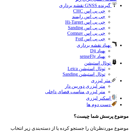
گیرنده GNSS نقشه برداری
جی پی اس CHC
جی پی اس رایمند
جی پی اس Hi-Target
جی پی اس Sanding
جی پی اس Comnav
جی پی اس Foif
پهپاد نقشه برداری
پهپاد Dji
پهپاد senseFly
توتال استیشن
توتال استیشن Leica
توتال استیشن Sanding
متر لیزری
متر لیزری دوربین دار
متر لیزری مناسب فضای داخلی
اسکنر لیزری
دست دوم‌ ها
موضوع پرسش شما چیست؟
موضوع موردنظرتان را جستجو کرده یا از دسته‌بندی زیر انتخاب