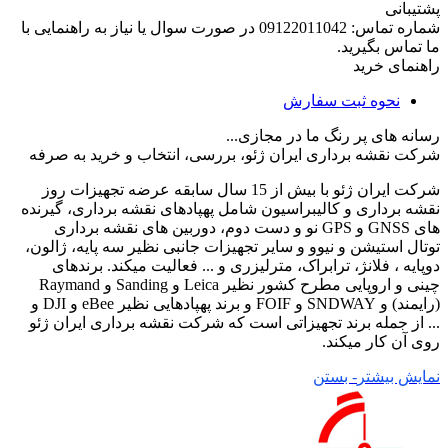
پشتیبانی
شماره تماس:
09122011042
در صورت سوال یا نیاز به راهنمایی با
ما تماس بگیرید.
راهنمای خرید
نحوه ثبت سفارش
رسانه های پر رنگ ما در مجازی...
شرکت نقشه برداری ایران ژئو، بررسی، انتخاب و خرید به صرفه
شرکت ایران ژئو با بیش از 15 سال سابقه عرضه تجهیزات روز
نقشه برداری و کالیبراسیون شامل پهپادهای نقشه برداری، گیرنده
های GNSS و GPS نو و دست دوم، دوربین های نقشه برداری
توتال استیشن و نیوو و سایر تجهیزات جانبی نظیر سه پایه، ژالون،
دوپایه ، فلانژ، ترابراک، مترلیزری و ... فعالیت میکند. برندهای
چینی و اروپایی مطرح کشور نظیر Leica و Sanding و Raymand
(رایمند) و SNDWAY و FOIF و برند پهپادهایی نظیر eBee و DJI و
... از جمله برند تجهیزاتی است که شرکت نقشه برداری ایران ژئو
روی آن کار میکند.
نمایش بیشتر
- بستن