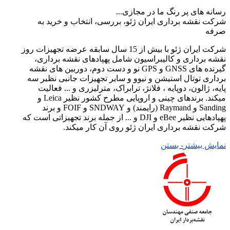
رسانه های پر رنگ ما در مجازی...
شرکت نقشه برداری ایران ژئو، بررسی، انتخاب و خرید به
صرفه
شرکت ایران ژئو با بیش از 15 سال سابقه عرضه تجهیزات روز
نقشه برداری و کالیبراسیون شامل پهپادهای نقشه برداری،
گیرنده های GNSS و GPS نو و دست دوم، دوربین های نقشه
برداری توتال استیشن و نیوو و سایر تجهیزات جانبی نظیر سه
پایه، ژالون، دوپایه ، فلانژ، ترابراک، مترلیزری و ... فعالیت
میکند. برندهای چینی و اروپایی مطرح کشور نظیر Leica و
Sanding و Raymand (رایمند) و SNDWAY و FOIF و برند
پهپادهایی نظیر eBee و DJI و ... از جمله برند تجهیزاتی است که
شرکت نقشه برداری ایران ژئو روی آن کار میکند.
نمایش بیشتر
- بستن