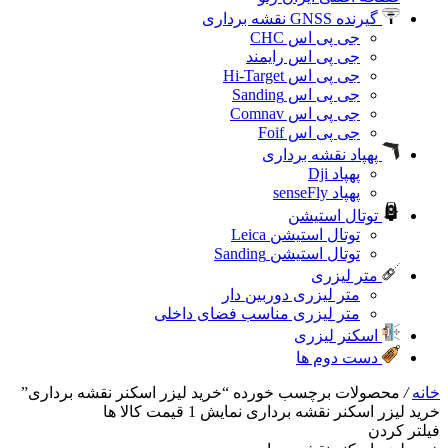
گیرنده GNSS نقشه برداری
جی پی اس CHC
جی پی اس رایمند
جی پی اس Hi-Target
جی پی اس Sanding
جی پی اس Comnav
جی پی اس Foif
پهپاد نقشه برداری
پهپاد Dji
پهپاد senseFly
توتال استیشن
توتال استیشن Leica
توتال استیشن Sanding
متر لیزری
متر لیزری دوربین دار
متر لیزری مناسب فضای داخلی
اسکنر لیزری
دست دوم‌ ها
خانه
/
محصولات برچسب خورده “خرید لیزر اسکنر نقشه برداری”
خرید لیزر اسکنر نقشه برداری
نمایش
1
قیمت کالا ها
فیلتر کردن